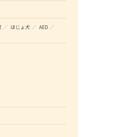
収
ほじょ犬
AED