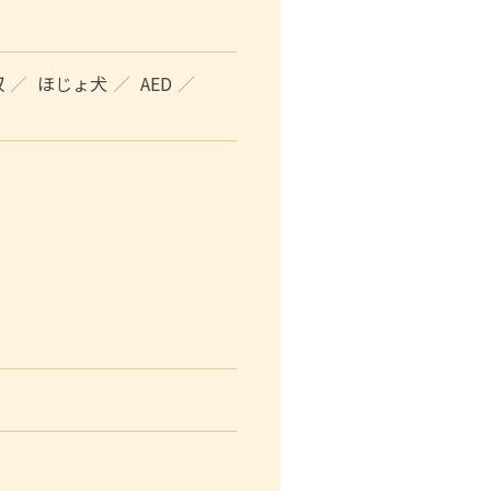
収
ほじょ犬
AED