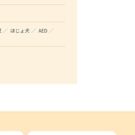
収
ほじょ犬
AED