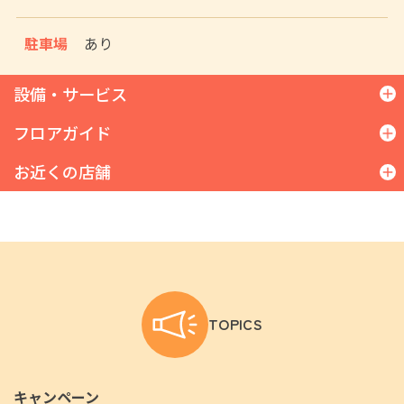
駐車場
あり
設備・サービス
フロアガイド
お近くの店舗
1F
野菜／果物／鮮魚／精肉／そうざい／乳製品
／米／パン／調味料／酒類／菓子／洗剤／台
コープ魚住
所用品／基礎化粧品／文具／肌着類／共済カ
コープ稲美
ウンター
コープ大久保
専門店
1F：コンセルボ（ベーカリー）／愛菜（寿
司・惣菜）／日新信用金庫（ATM）／ら花
TOPICS
（生花）
別棟：但陽信用金庫（ATM）／元気が一番
（デイサービス施設）／レック（クリーニン
キャンペーン
グ・コインランドリー）