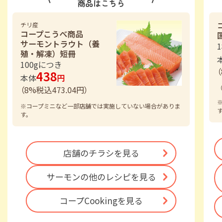
商品はこちら
チリ産
コープこうべ商品
サーモントラウト（養
殖・解凍）短冊
100gにつき
（
438
本体
円
（
（
8
%税込
473.04
円）
※コープミニなど一部店舗では実施していない場合がありま
す。
店舗のチラシを見る
サーモンの
他のレシピを見る
コープCookingを見る