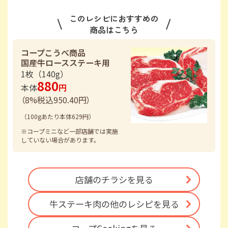
このレシピにおすすめの
商品はこちら
コープこうべ商品
国産牛ロースステーキ用
1枚（140g）
880
本体
円
（
8
%税込
950.40
円）
（100gあたり本体629円）
※コープミニなど一部店舗では実施
していない場合があります。
店舗のチラシを見る
牛ステーキ肉の
他のレシピを見る