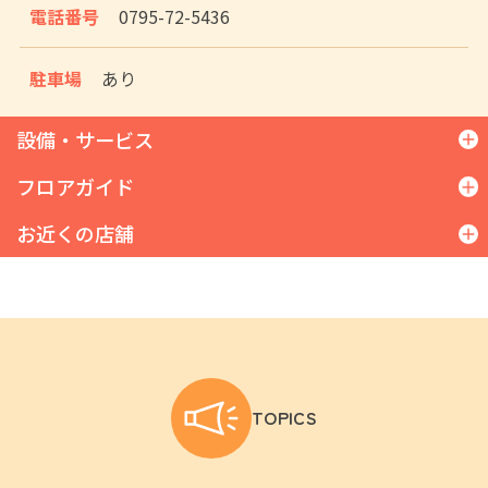
電話番号
0795-72-5436
駐車場
あり
設備・サービス
フロアガイド
お近くの店舗
1F
野菜／果物／鮮魚／精肉／そうざい／乳製品
／米／パン／調味料／酒類／菓子／肌着類／
コープ三田西
洗剤／台所用品／化粧品／文具／共済カウン
コープミニ猪名川南
ター
コープ志染
別棟
セリア（100円ショップ）
TOPICS
専門店
1F：愛菜・シェフクック（寿司・惣菜）／レ
ック（クリーニング）／手芸の丸十（手芸）