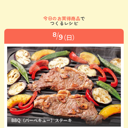
今日のお買得商品
で
つくるレシピ
/
8
9
日
BBQ（バーベキュー）ステーキ